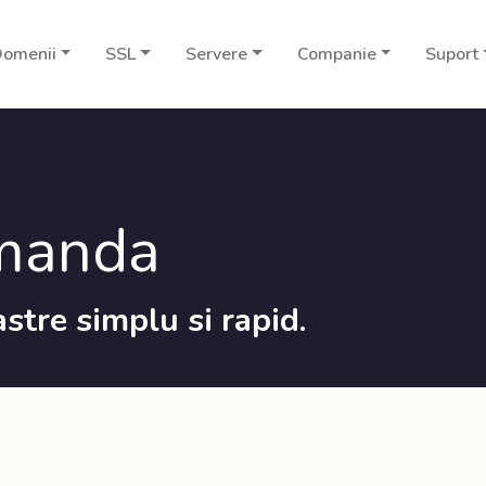
omenii
SSL
Servere
Companie
Suport
manda
stre simplu si rapid.