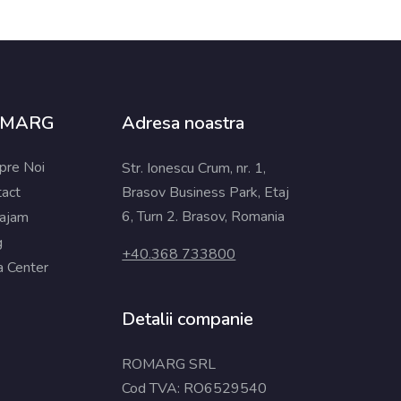
OMARG
Adresa noastra
pre Noi
Str. Ionescu Crum, nr. 1,
tact
Brasov Business Park, Etaj
6, Turn 2. Brasov, Romania
ajam
g
+40.368 733800
a Center
Detalii companie
ROMARG SRL
Cod TVA: RO6529540