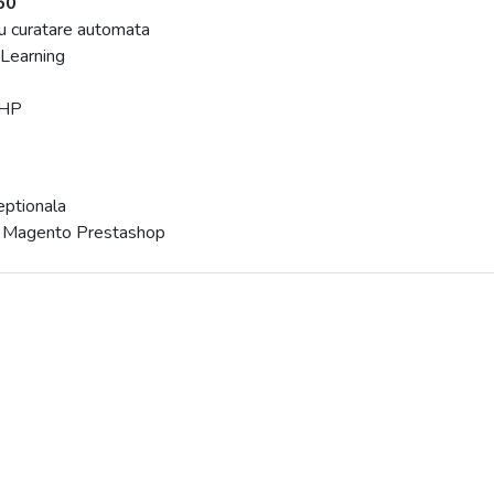
60
u curatare automata
 Learning
PHP
eptionala
s, Magento Prestashop