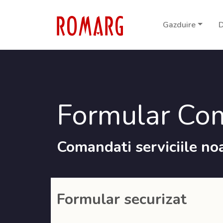
Gazduire
D
Formular Co
Comandati serviciile noa
Formular securizat