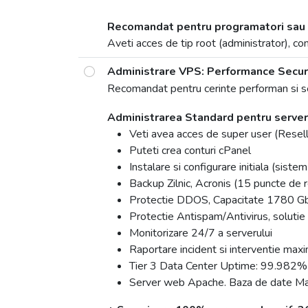
Recomandat pentru programatori sau a
Aveti acces de tip root (administrator), conf
Administrare VPS: Performance Secu
Recomandat pentru cerinte performan si 
Administrarea Standard pentru server 
Veti avea acces de super user (Resell
Puteti crea conturi cPanel
Instalare si configurare initiala (sist
Backup Zilnic, Acronis (15 puncte de 
Protectie DDOS, Capacitate 1780 G
Protectie Antispam/Antivirus, soluti
Monitorizare 24/7 a serverului
Raportare incident si interventie max
Tier 3 Data Center Uptime: 99.982%
Server web Apache. Baza de date M