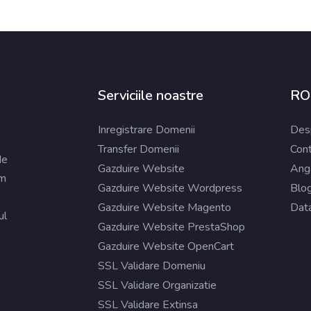
Serviciile noastre
R
Inregistrare Domenii
Des
Transfer Domenii
Con
de
Gazduire Website
Ang
am
Gazduire Website Wordpress
Blo
Gazduire Website Magento
Dat
ul
Gazduire Website PrestaShop
Gazduire Website OpenCart
SSL Validare Domeniu
SSL Validare Organizatie
SSL Validare Extinsa