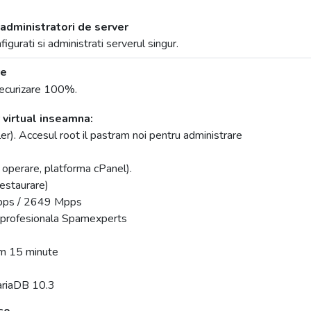
dministratori de server
igurati si administrati serverul singur.
re
securizare 100%.
virtual inseamna:
er). Accesul root il pastram noi pentru administrare
em operare, platforma cPanel).
restaurare)
bps / 2649 Mpps
e profesionala Spamexperts
im 15 minute
ariaDB 10.3