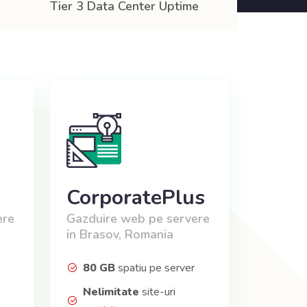
Tier 3 Data Center Uptime
CorporatePlus
ere
Gazduire web pe servere
in Brasov, Romania
80 GB
spatiu pe server
Nelimitate
site-uri