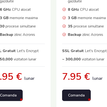
gazduite
gazduite
6 GHz
CPU alocat
8 GHz
CPU alocat
3 GB
memorie maxima
3 GB
memorie maxima
30
procese simultane
35
procese simultane
Backup
zilnic Acronis
Backup
zilnic Acronis
 Gratuit
Let's Encrypt
SSL Gratuit
Let's Encrypt
150,000
vizitatori lunar
~ 300,000
vizitatori lunar
.95 €
7.95 €
lunar
lunar
Comanda
Comanda