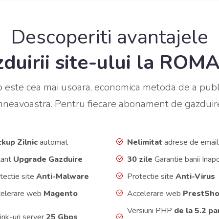
Descoperiti avantajele
duirii site-ului la RO
 este cea mai usoara, economica metoda de a publi
mneavoastra. Pentru fiecare abonament de gazduir
kup Zilnic
automat
Nelimitat
adrese de email
tant
Upgrade Gazduire
30 zile
Garantie banii Inapo
tectie site
Anti-Malware
Protectie site
Anti-Virus
elerare web
Magento
Accelerare web
PrestSh
Versiuni PHP
de la 5.2 pa
ink-uri server
25 Gbps