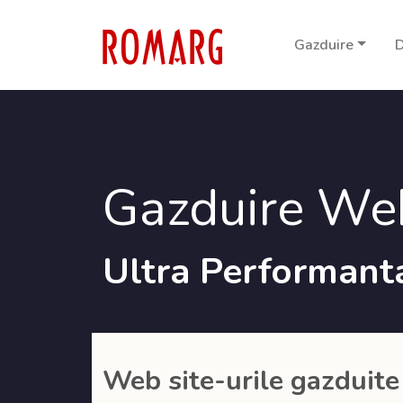
Gazduire
D
Gazduire We
Ultra Performan
Web site-urile gazduite