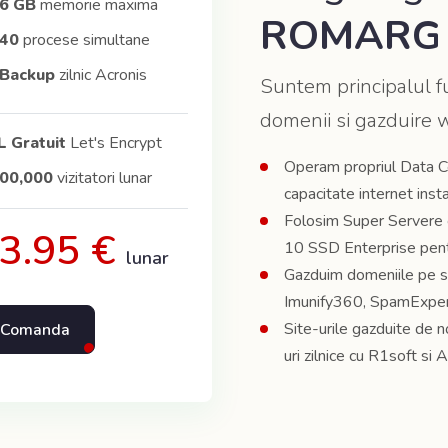
6 GB
memorie maxima
ROMARG p
40
procese simultane
Backup
zilnic Acronis
Suntem principalul fu
domenii si gazduire 
 Gratuit
Let's Encrypt
Operam propriul Data C
600,000
vizitatori lunar
capacitate internet inst
Folosim Super Servere
3.95 €
10 SSD Enterprise pen
lunar
Gazduim domeniile pe se
Imunify360, SpamExpert
Site-urile gazduite de 
Comanda
uri zilnice cu R1soft si 