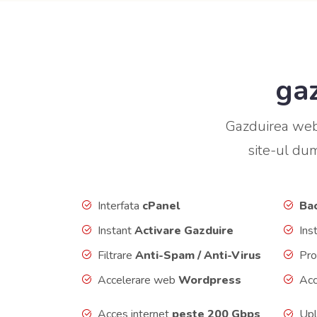
gaz
Gazduirea web
site-ul du
Interfata
cPanel
Bac
Instant
Activare Gazduire
Ins
Filtrare
Anti-Spam / Anti-Virus
Pro
Accelerare web
Wordpress
Acc
Acces internet
peste 200 Gbps
Upl