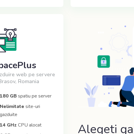
pacePlus
zduire web pe servere
 Brasov, Romania
180 GB
spatiu pe server
Nelimitate
site-uri
gazduite
Alegeti ga
14 GHz
CPU alocat