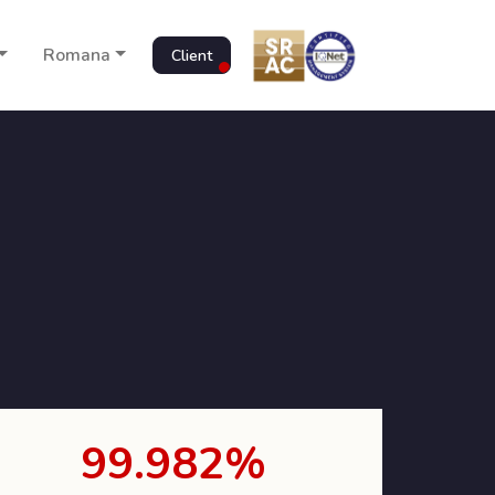
Romana
Client
99.982%