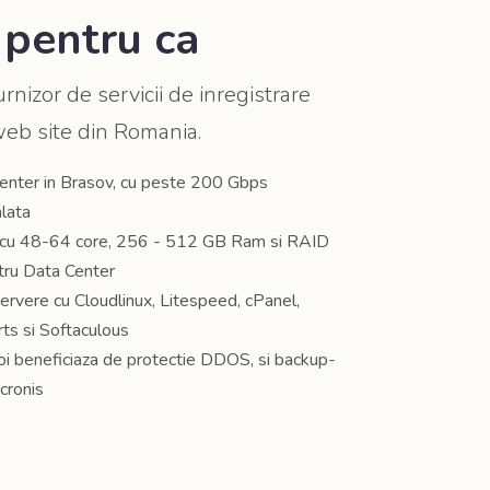
entru ca
rnizor de servicii de inregistrare
web site din Romania.
enter in Brasov, cu peste 200 Gbps
alata
 cu 48-64 core, 256 - 512 GB Ram si RAID
tru Data Center
rvere cu Cloudlinux, Litespeed, cPanel,
s si Softaculous
noi beneficiaza de protectie DDOS, si backup-
Acronis