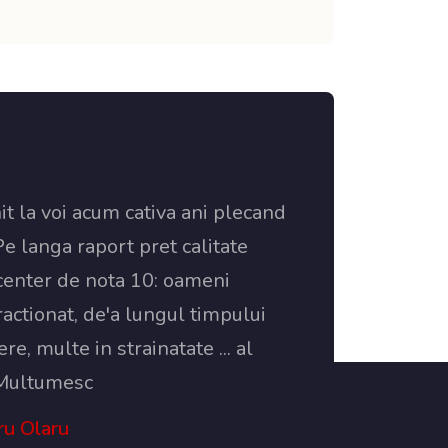
t la voi acum cativa ani plecand
Pe langa raport pret calitate
 center de nota 10: oameni
ractionat, de'a lungul timpului
re, multe in strainatate ... al
. Multumesc
u Olaru