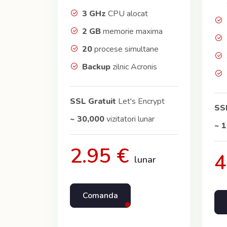
3 GHz
CPU alocat
2 GB
memorie maxima
20
procese simultane
Backup
zilnic Acronis
SSL Gratuit
Let's Encrypt
SSL
~ 30,000
vizitatori lunar
~ 
2.95 €
4
lunar
Comanda