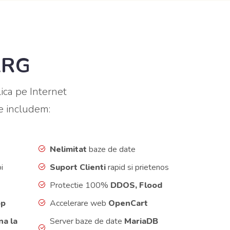
MARG
ca pe Internet
e includem:
Nelimitat
baze de date
i
Suport Clienti
rapid si prietenos
Protectie 100%
DDOS, Flood
op
Accelerare web
OpenCart
na la
Server baze de date
MariaDB