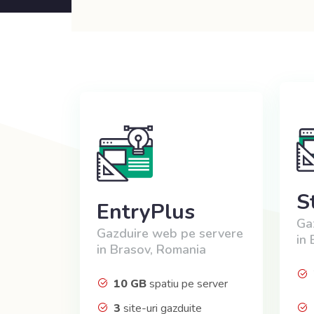
S
EntryPlus
Ga
Gazduire web pe servere
in
in Brasov, Romania
10 GB
spatiu pe server
3
site-uri gazduite