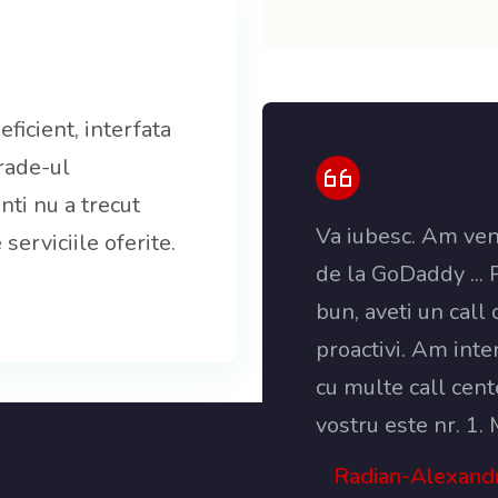
ficient, interfata
rade-ul
nti nu a trecut
Va iubesc. Am veni
erviciile oferite.
de la GoDaddy ... 
bun, aveti un call
proactivi. Am inte
cu multe call cente
vostru este nr. 1
Radian-Alexandr