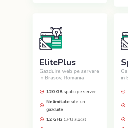
ElitePlus
S
Gazduire web pe servere
Ga
in Brasov, Romania
in
120 GB
spatiu pe server
Nelimitate
site-uri
gazduite
12 GHz
CPU alocat