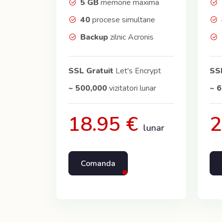
5 GB
memorie maxima
40
procese simultane
Backup
zilnic Acronis
SSL Gratuit
Let's Encrypt
SSL
~ 500,000
vizitatori lunar
~ 
18.95 €
2
lunar
Comanda