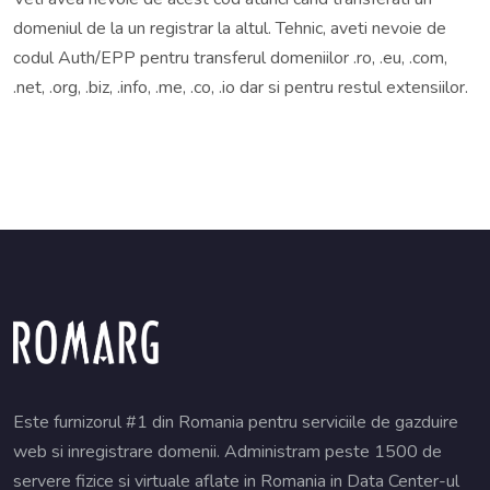
domeniul de la un registrar la altul. Tehnic, aveti nevoie de
codul Auth/EPP pentru transferul domeniilor .ro, .eu, .com,
.net, .org, .biz, .info, .me, .co, .io dar si pentru restul extensiilor.
Este furnizorul #1 din Romania pentru serviciile de gazduire
web si inregistrare domenii. Administram peste 1500 de
servere fizice si virtuale aflate in Romania in Data Center-ul