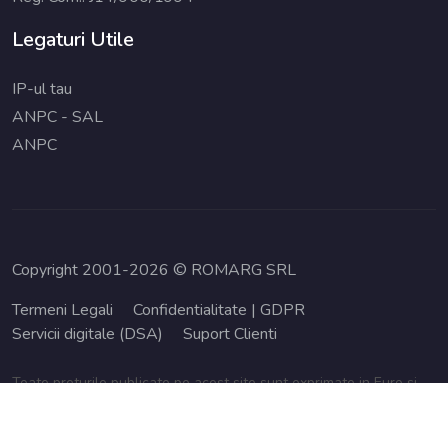
Legaturi Utile
IP-ul tau
ANPC - SAL
ANPC
Copyright 2001-2026 © ROMARG SRL
Termeni Legali
Confidentialitate | GDPR
Servicii digitale (DSA)
Suport Clienti
Toate preturile publicate pe acest site sunt exprimate in Euro si
nu contin TVA. Plata se face in Lei la curs 1€ = 5.2 Lei.